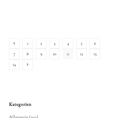
Fitzenreiter: Harfe im Klavierservice Michael
Masur Da die Räumlichkeiten maximal...
18 Mai, 2018
1
2
3
4
5
6
7
8
9
10
11
12
13
14
Kategorien
Allgemein
(103)