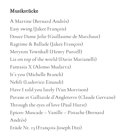
Musikstücke
À Martine (Bernard Andrès)
Easy swing (Jakez François)
Douce Dame Jolie (Guillaume de Marchaut)
Ragtime & Ballade (Jakez François)
Meryton Townhall (Henry Purcell)
Liz on top of the world (Dario Marianelli)
Fantasia X (Alonso Mudarra)
It´s you (Michelle Branch)
Nefeli (Ludovico Einaudi)
Have I told you lately (Van Morrison)
Pavane et Galliarde d´Angleterre (Claude Gervaise)
Through the eyes of love (Paul Hurst)
Epices: Muscade – Vanille – Pistache (Bernard
Andrès)
Etüde Nr. 13 (François-Joseph Dizi)