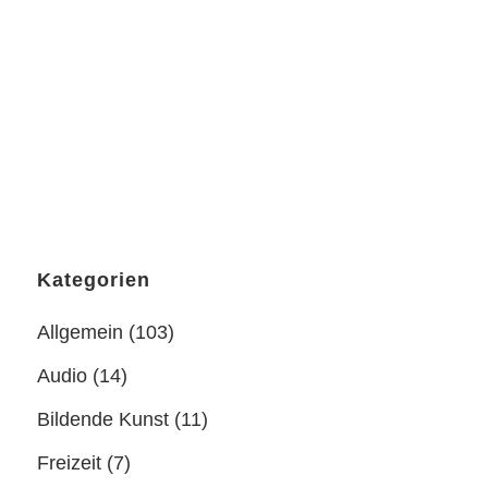
dankbare Aufgaben für die Harfe wie B.
Brittens The Young Person´s Gide to the
Orchestra, M. Ravels Ma mère l´oye, F.
Poulenc...
10 April, 2019
Kategorien
Allgemein
(103)
Audio
(14)
Bildende Kunst
(11)
Freizeit
(7)