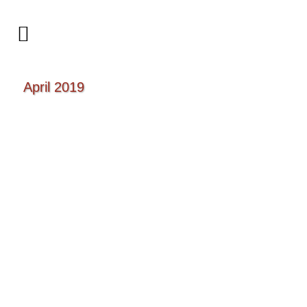
April 2019
Konzerte mit den Berliner
Symphonikern im Großen
Konzertsaal der Philharmonie und
im Konzertsaal der UdK
Vom 12. Januar bis zum 1. April habe ich
bei fünf Konzerten der Berliner
Symphoniker mitgespielt. Auf dem
Programm standen unter anderem so