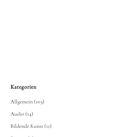
Ein Funkoratorium von B.A. Zimmermann nach
Calderón 25./26.11.18 Volksbühne Berlin Ein
sehr ungewöhnliches Oratorium/Bühnenstück!
Mit 2 Harfen im Orchester! Ich war die Nummer
1 und hatte viel zu tun...
02 Dezember, 2018
Kategorien
Allgemein
(103)
Audio
(14)
Bildende Kunst
(11)