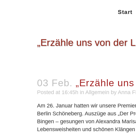
Start
„Erzähle uns von der L
03 Feb.
„Erzähle uns 
Posted at 16:45h
in
Allgemein
by
Anna Fi
Am 26. Januar hatten wir unsere Premier
Berlin Schöneberg. Auszüge aus „Der Pro
Bingen – gesungen von Alexandra Marisa 
Lebensweisheiten und schönen Klängen f