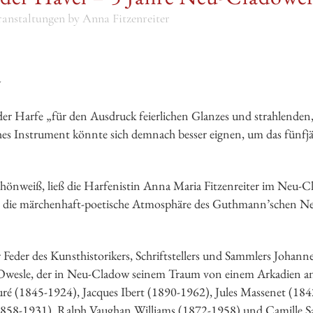
ranstaltungen
by
Anna Fitzenreiter
w
er Harfe „für den Ausdruck feierlichen Glanzes und strahlenden, 
hes Instrument könnte sich demnach besser eignen, um das fünfj
hönweiß, ließ die Harfenistin Anna Maria Fitzenreiter im Neu-C
r die märchenhaft-poetische Atmosphäre des Guthmann’schen Ne
 Feder des Kunsthistorikers, Schriftstellers und Sammlers Joha
wesle, der in Neu-Cladow seinem Traum von einem Arkadien an de
ré (1845-1924), Jacques Ibert (1890-1962), Jules Massenet (184
(1858-1931), Ralph Vaughan Williams (1872-1958) und Camille 