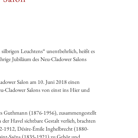
silbrigen Leuchtens“ unentbehrlich, heißt es
ährige Jubiläum des Neu-Cladower Salons
ladower Salon am 10. Juni 2018 einen
u-Cladower Salons von einst ins Hier und
nnes Guthmann (1876-1956), zusammengestellt
r Havel sichtbare Gestalt verlieh, brachten
2-1912, Désire-Émile Inghelbrecht (1880-
Saint-Saëns (1835-1921) zu Gehör und