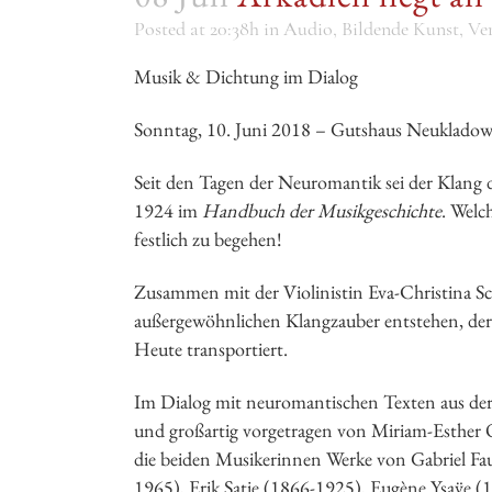
Posted at 20:38h
in
Audio
,
Bildende Kunst
,
Ve
Musik & Dichtung im Dialog
Sonntag, 10. Juni 2018 – Gutshaus Neuklado
Seit den Tagen der Neuromantik sei der Klang d
1924 im
Handbuch der Musikgeschichte
. Welc
festlich zu begehen!
Zusammen mit der Violinistin Eva-Christina Sc
außergewöhnlichen Klangzauber entstehen, de
Heute transportiert.
Im Dialog mit neuromantischen Texten aus der
und großartig vorgetragen von Miriam-Esther O
die beiden Musikerinnen Werke von Gabriel Fau
1965), Erik Satie (1866-1925), Eugène Ysaÿe 