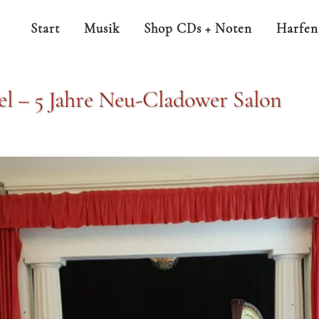
Start
Musik
Shop CDs + Noten
Harfen
el – 5 Jahre Neu-Cladower Salon