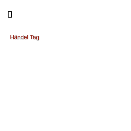
Händel Tag
Weihnachtskonzerte mit Händels
Harfenkonzert
am 5. 12. im Berliner Dom und am 12. 12.
2018 in der Potsdamer Nikolaikirche Bei
zwei schönen Weihnachtskonzerten des
Stabsmusikkorps der Bundeswehr durfe ich
als Solistin und als Orchesterverstärkung
mitwirken. Unter der Leitung von
Oberstleutnant Reinhard Kiauka spiele ich