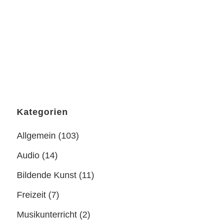
das Harfenkonzert von Georg Friedrich
Händel...
23 Dezember, 2018
Kategorien
Allgemein
(103)
Audio
(14)
Bildende Kunst
(11)
Freizeit
(7)
Musikunterricht
(2)