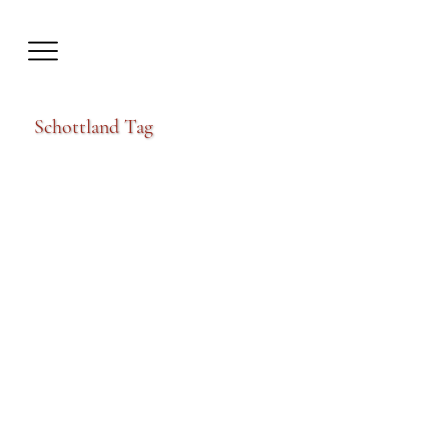
Schottland Tag
Seestücke statt Tangos
Da ich das Stipendium nicht bekommen habe,
blieb nur eine low budget Variante. Am