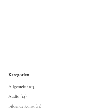
Ostseestrand aufgenommen an einem
wohlwollenden Novembertag. Eine Weiterführung
von " Music from the Islands" -Musik von den
britischen Inseln gespielt auf der Keltischen Harfe.
Vielen Dank an meine Helfer Knut und...
23 Dezember, 2020
Kategorien
Allgemein
(103)
Audio
(14)
Bildende Kunst
(11)