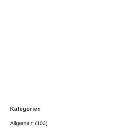
Filmmusik – Live – im Kino Babylon
– Charlie Chaplin – The Kid
ZUSÄTZLICH VORSTELLUNG AM 27. 11.
um 19.30 Uhr Orchesterspielen macht
richtig Spass - besonders, wenn man
ordentlich zu tun hat...
20 Oktober, 2021
Kategorien
Allgemein
(103)