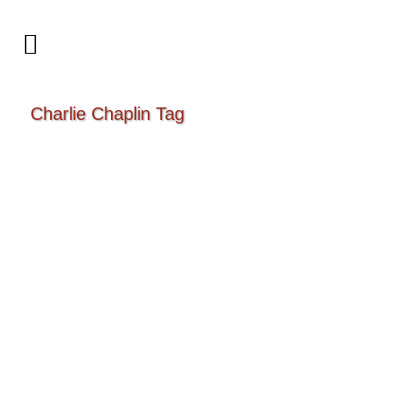
Charlie Chaplin Tag
City Lights von Charlie Chaplin
Mein 3. Chaplin-Film mit dem Babylon
Orchester Berlin! Live Begleitung dieses
Stummfilm-Klassikers am 31. Mai um 19.30
Uhr im Berliner Kino Babylon. "Was sind die
Fallstricke des Lebens ohne das laute
Lachen darüber, was ist die gefundene
Liebe ohne die Träne im Auge des
Zuschauers." City Lights...