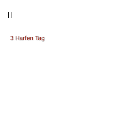
3 Harfen Tag
Neue CD : Eternal Harp
Endlich kann ich sie in den Händen halten,
lange hat es gedauert ...
29 Mai, 2022