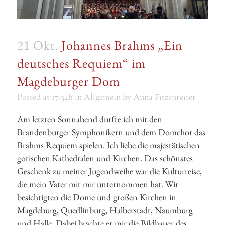
21 Okt.
Johannes Brahms „Ein
deutsches Requiem“ im
Magdeburger Dom
Posted at 17:34h
in
Allgemein
by
Anna Fitzenreiter
Am letzten Sonnabend durfte ich mit den
Brandenburger Symphonikern und dem Domchor das
Brahms Requiem spielen. Ich liebe die majestätischen
gotischen Kathedralen und Kirchen. Das schönstes
Geschenk zu meiner Jugendweihe war die Kulturreise,
die mein Vater mit mir unternommen hat. Wir
besichtigten die Dome und großen Kirchen in
Magdeburg, Quedlinburg, Halberstadt, Naumburg
und Halle. Dabei brachte er mir die Bildhauer des