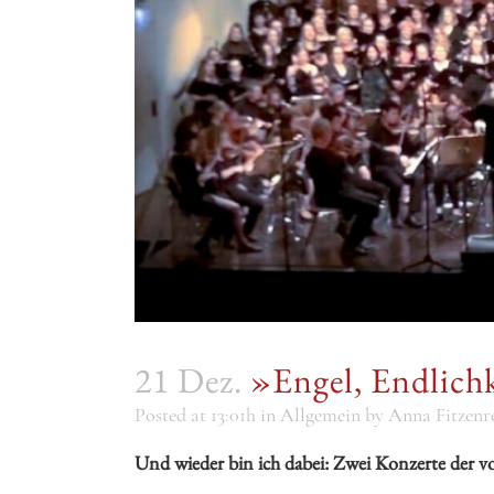
21 Dez.
»Engel, Endlichk
Posted at 13:01h
in
Allgemein
by
Anna Fitzenre
Und wieder bin ich dabei: Zwei Konzerte der vo