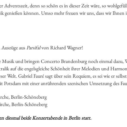
ser Adventszeit, denn so schön es in dieser Zeit wäre, so wohlgefü
sik genießen können. Umso mehr freuen wir uns, dass wir Ihnen 
d Auszüge aus
Parsifal
von Richard Wagner!
e Musik und bringen Concerto Brandenburg noch einmal dazu, Wa
lik auf die engelsgleiche Schönheit ihrer Melodien und Harmoni
eser Welt. Gabriel Fauré sagt über sein Requiem, es sei wie er se
tät Potsdam mit einer anrührenden szenischen Umsetzung des Fa
rche, Berlin-Schöneberg
irche, Berlin-Schöneberg
n diesmal beide Konzertabende in Berlin statt.