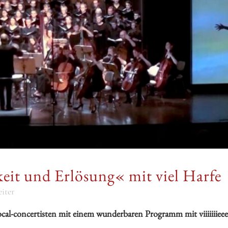
eit und Erlösung« mit viel Harfe
iter
cal-concertisten mit einem wunderbaren Programm mit viiiiiiieee