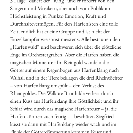
3 „Tage“ dauert der „Ring“ und er fordert von den
Sängern und Musikern, aber auch vom Publikum
Höchstleistung in Punkto Emotion, Kraft und
Durchhaltevermögen. Für den Harfenisten eine tolle
Zeit, endlich hat er eine Gruppe und ist nicht der
Einzelkämpfer wie sonst meistens. Alle bestaunen den
„Harfenwald“ und beschweren sich über die plötzliche
Enge im Orchestergraben. Aber die Harfen haben die
magischen Momente : Im Reingold wandeln die
Götter auf einem Regenbogen aus Harfenklang nach
Walhall und in der Tiefe beklagen die drei Rheintöchter
– von Harfenklang umspült – den Verlust des
Rheingoldes. Die Walküre Brünhilde verliert durch
einen Kuss aus Harfenklang ihre Göttlichkeit und ihr
Schlaf wird durch das magische Harfenfeuer – ja, die
Harfen können auch feurig ! – beschützt. Siegfried
küsst sie dann mit Harfenklang wieder wach und im
Finale der Götterdämmerung kommen Feuer und