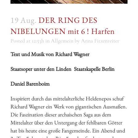
19 Aug.
DER RING DES
NIBELUNGEN mit 6 ! Harfen
Posted at 12:53h
in
Allgemein
by
Anna Fitzenreiter
Text und Musik von
Richard Wagner
Staatsoper unter den Linden
Staatskapelle Berlin
Daniel Barenboim
Inspiriert durch das mittelalterliche Heldenepos schuf
Richard Wagner ein Werk von gigantischen Ausmaßen.
Die Faszination dieser archaischen Saga aus dem
Mittelalter über den Untergang der fehlbaren Götter
hat bis heute eine große Fangemeinde. Ein Abend und