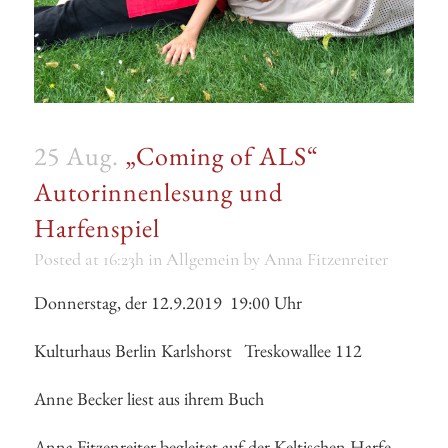
25 Aug.
„Coming of ALS“
Autorinnenlesung und
Harfenspiel
Posted at 16:23h
in
Allgemein
by
Anna Fitzenreiter
Donnerstag, der 12.9.2019 19:00 Uhr
Kulturhaus Berlin Karlshorst Treskowallee 112
Anne Becker liest aus ihrem Buch
Anna Fitzenreiter begleitet auf der Keltischen Harfe